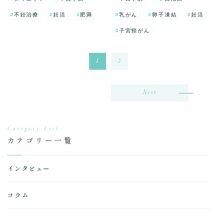
不妊治療
妊活
肥満
乳がん
卵子凍結
妊活
子宮頸がん
1
2
Next
Category List
カテゴリー一覧
インタビュー
コラム