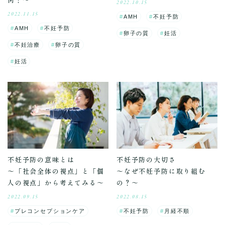
2022.10.15
2022.11.15
AMH
不妊予防
AMH
不妊予防
卵子の質
妊活
不妊治療
卵子の質
妊活
不妊予防の意味とは
不妊予防の大切さ
～「社会全体の視点」と「個
～なぜ不妊予防に取り組む
人の視点」から考えてみる～
の？～
2022.09.15
2022.08.15
プレコンセプションケア
不妊予防
月経不順