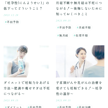
「妊孕性(にんようせい)」の
月経不順や無月経は不妊につ
低下ってどういうこと？
ながる！～後悔しないために
知っておくべきこと
2021.12.28
2021.09.15
不妊予防
不妊予防
月経不順
無月経
生理不順
ダイエットで妊娠力をあげる
子宮頸がんや乳がんの治療を
方法～肥満や痩せすぎは不妊
受けても妊娠できる！～妊孕
につながる～
性の温存～
2021.09.15
2021.09.15
ダイエット
不妊予防
不妊予防
不妊治療