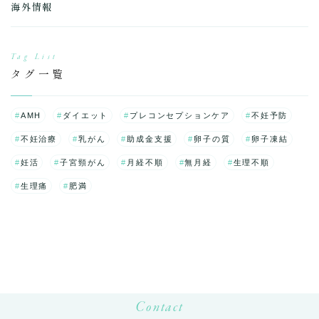
海外情報
Tag List
タグ一覧
AMH
ダイエット
プレコンセプションケア
不妊予防
不妊治療
乳がん
助成金支援
卵子の質
卵子凍結
妊活
子宮頸がん
月経不順
無月経
生理不順
生理痛
肥満
Contact