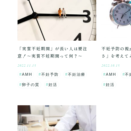
「実質不妊期間」が長い人は要注
不妊予防の視
意！～実質不妊期間って何？～
さ」を考えて
2022.11.15
2022.10.15
AMH
不妊予防
不妊治療
AMH
不
卵子の質
妊活
妊活