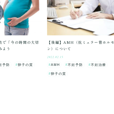
点で「今の時間の大切
【後編】AMH（抗ミュラー管ホル
みよう
ン）について
2022.02.15
妊予防
卵子の質
AMH
不妊予防
不妊治療
卵子の質