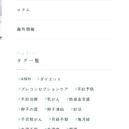
コラム
海外情報
モ
Tag List
タグ一覧
AMH
ダイエット
プレコンセプションケア
不妊予防
不妊治療
乳がん
助成金支援
卵子の質
卵子凍結
妊活
子宮頸がん
月経不順
無月経