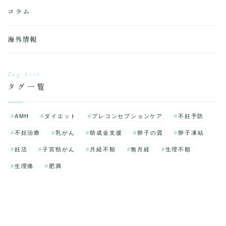
コラム
海外情報
Tag List
タグ一覧
AMH
ダイエット
プレコンセプションケア
不妊予防
不妊治療
乳がん
助成金支援
卵子の質
卵子凍結
妊活
子宮頸がん
月経不順
無月経
生理不順
生理痛
肥満