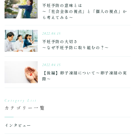
不妊予防の意味とは
～「社会全体の視点」と「個人の視点」か
ら考えてみる～
2022.08.15
不妊予防の大切さ
～なぜ不妊予防に取り組むの？～
2022.04.15
【後編】卵子凍結について～卵子凍結の実
際～
Category List
カテゴリー一覧
インタビュー