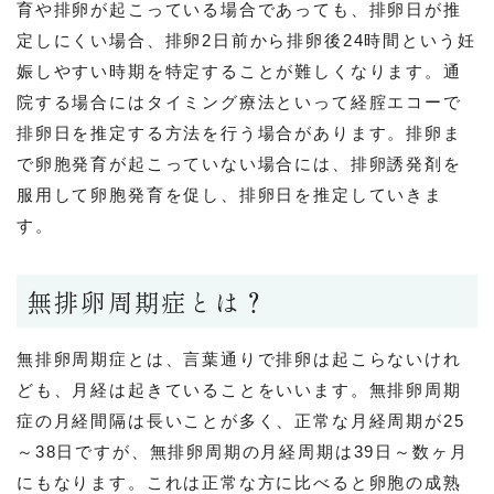
育や排卵が起こっている場合であっても、排卵日が推
定しにくい場合、排卵2日前から排卵後24時間という妊
娠しやすい時期を特定することが難しくなります。通
院する場合にはタイミング療法といって経腟エコーで
排卵日を推定する方法を行う場合があります。排卵ま
で卵胞発育が起こっていない場合には、排卵誘発剤を
服用して卵胞発育を促し、排卵日を推定していきま
す。
無排卵周期症とは？
無排卵周期症とは、言葉通りで排卵は起こらないけれ
ども、月経は起きていることをいいます。無排卵周期
症の月経間隔は長いことが多く、正常な月経周期が25
～38日ですが、無排卵周期の月経周期は39日～数ヶ月
にもなります。これは正常な方に比べると卵胞の成熟