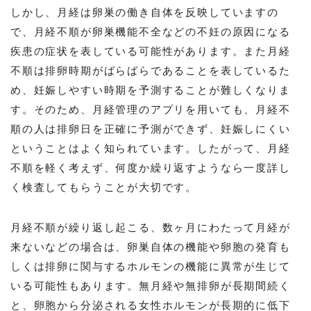
しかし、月経は卵巣の働き自体を反映していますの
で、月経不順が卵巣機能不全などの不妊の原因になる
疾患の症状を表している可能性があります。また月経
不順は排卵時期がばらばらであることを表しているた
め、妊娠しやすい時期を予測することが難しくなりま
す。そのため、月経管理のアプリを用いても、月経不
順の人は排卵日を正確に予測ができず、妊娠しにくい
ということはよく知られています。したがって、月経
不順を軽く考えず、何度か繰り返すようなら一度詳し
く検査してもらうことが大切です。
月経不順が繰り返し起こる、数ヶ月にわたって月経が
来ないなどの場合は、卵巣自体の機能や卵胞の発育も
しくは排卵に関与するホルモンの機能に異常が生じて
いる可能性もあります。無月経や無排卵が長期間続く
と、卵胞から分泌される女性ホルモンが長期的に低下