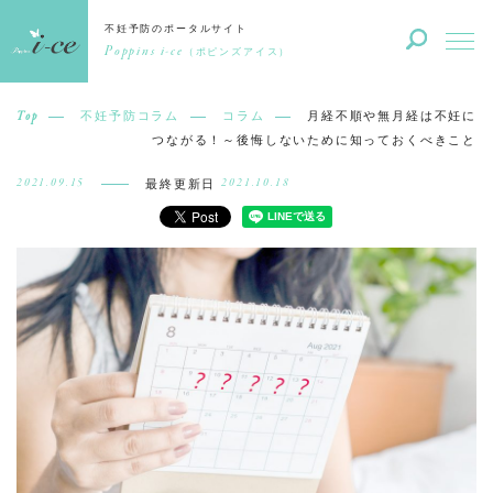
不妊予防のポータルサイト
Poppins i-ce
（ポピンズアイス）
Top
不妊予防コラム
コラム
月経不順や無月経は不妊に
つながる！～後悔しないために知っておくべきこと
2021.09.15
2021.10.18
最終更新日