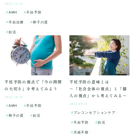
2022.11.15
AMH
不妊予防
不妊治療
卵子の質
妊活
不妊予防の視点で「今の時間
不妊予防の意味とは
の大切さ」を考えてみよう
～「社会全体の視点」と「個
人の視点」から考えてみる～
2022.10.15
2022.09.15
AMH
不妊予防
プレコンセプションケア
卵子の質
妊活
不妊予防
妊活
月経不順