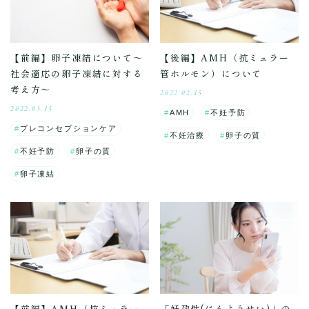
【前編】卵子凍結について～
【後編】AMH（抗ミュラー
社会適応の卵子凍結に対する
管ホルモン）について
考え方～
2022.02.15
2022.03.15
AMH
不妊予防
プレコンセプションケア
不妊治療
卵子の質
不妊予防
卵子の質
卵子凍結
【前編】AMH（抗ミュラー
「妊孕性(にんようせい)」の