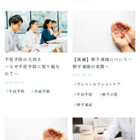
不妊予防の大切さ
【後編】卵子凍結について～
～なぜ不妊予防に取り組む
卵子凍結の実際～
の？～
2022.04.15
2022.08.15
プレコンセプションケア
不妊予防
月経不順
不妊予防
卵子の質
卵子凍結