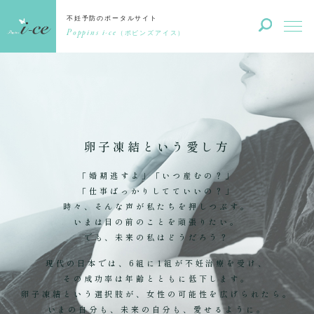
不妊予防のポータルサイト
Poppins i-ce
（ポピンズアイス）
卵子凍結という愛し方
「婚期逃すよ」「いつ産むの？」
「仕事ばっかりしてていいの？」
時々、そんな声が私たちを押しつぶす。
いまは目の前のことを頑張りたい。
でも、未来の私はどうだろう？
現代の日本では、6組に1組が不妊治療を受け、
その成功率は年齢とともに低下します。
卵子凍結という選択肢が、女性の可能性を広げられたら。
いまの自分も、未来の自分も、愛せるように。