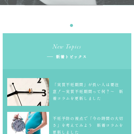
New Topics
新着トピックス
「実質不妊期間」が長い人は要注
意！～実質不妊期間って何？～ 新
着コラムを更新しました
不妊予防の視点で「今の時間の大切
さ」を考えてみよう 新着コラムを
更新しました