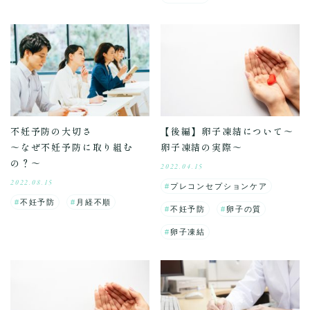
不妊予防の大切さ
【後編】卵子凍結について～
～なぜ不妊予防に取り組む
卵子凍結の実際～
の？～
2022.04.15
2022.08.15
プレコンセプションケア
不妊予防
月経不順
不妊予防
卵子の質
卵子凍結