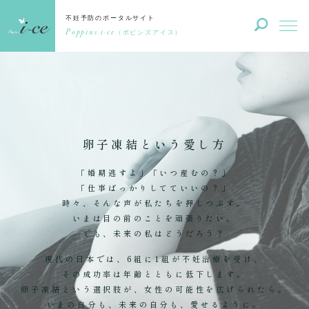
不妊予防のポータルサイト
Poppins i-ce
（ポピンズアイス）
卵子凍結という愛し方
「婚期逃すよ」「いつ産むの？」
「仕事ばっかりしてていいの？」
時々、そんな声が私たちを押しつぶす。
いまは目の前のことを頑張りたい。
でも、未来の私はどうだろう？
現代の日本では、6組に1組が不妊治療を受け、
その成功率は年齢とともに低下します。
卵子凍結という選択肢が、女性の可能性を広げられたら。
いまの自分も、未来の自分も、愛せるように。