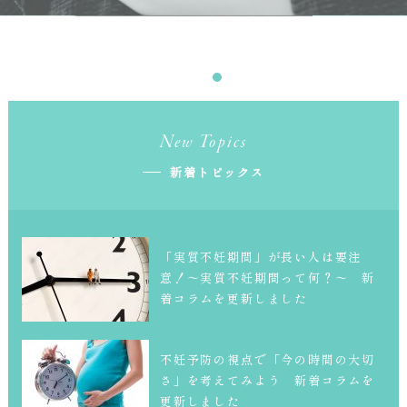
New Topics
新着トピックス
「実質不妊期間」が長い人は要注
意！～実質不妊期間って何？～ 新
着コラムを更新しました
不妊予防の視点で「今の時間の大切
さ」を考えてみよう 新着コラムを
更新しました