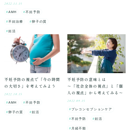
2022.11.15
AMH
不妊予防
不妊治療
卵子の質
妊活
不妊予防の視点で「今の時間
不妊予防の意味とは
の大切さ」を考えてみよう
～「社会全体の視点」と「個
人の視点」から考えてみる～
2022.10.15
2022.09.15
AMH
不妊予防
プレコンセプションケア
卵子の質
妊活
不妊予防
妊活
月経不順