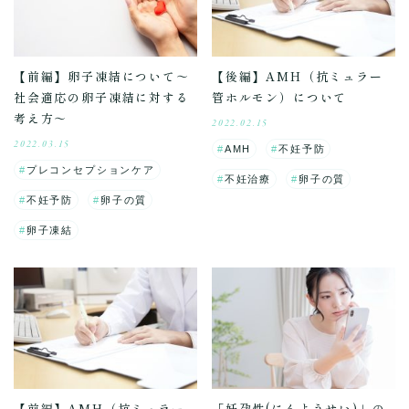
【前編】卵子凍結について～
【後編】AMH（抗ミュラー
社会適応の卵子凍結に対する
管ホルモン）について
考え方～
2022.02.15
2022.03.15
AMH
不妊予防
プレコンセプションケア
不妊治療
卵子の質
不妊予防
卵子の質
卵子凍結
【前編】AMH（抗ミュラー
「妊孕性(にんようせい)」の