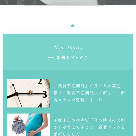
New Topics
新着トピックス
「実質不妊期間」が長い人は要注
意！～実質不妊期間って何？～ 新
着コラムを更新しました
不妊予防の視点で「今の時間の大切
さ」を考えてみよう 新着コラムを
更新しました