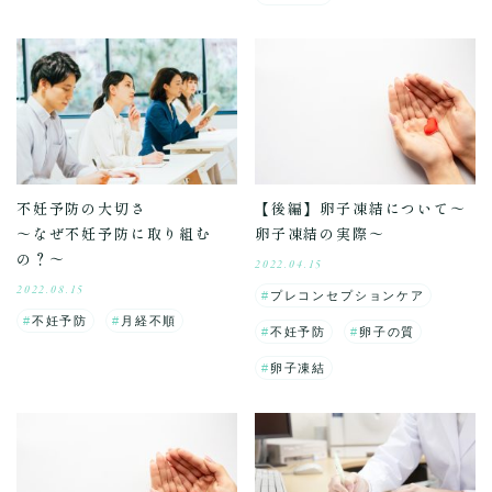
不妊予防の大切さ
【後編】卵子凍結について～
～なぜ不妊予防に取り組む
卵子凍結の実際～
の？～
2022.04.15
2022.08.15
プレコンセプションケア
不妊予防
月経不順
不妊予防
卵子の質
卵子凍結