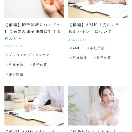
【前編】卵子凍結について～
【後編】AMH（抗ミュラー
社会適応の卵子凍結に対する
管ホルモン）について
考え方～
2022.02.15
2022.03.15
AMH
不妊予防
プレコンセプションケア
不妊治療
卵子の質
不妊予防
卵子の質
卵子凍結
【前編】AMH（抗ミュラー
「妊孕性(にんようせい)」の