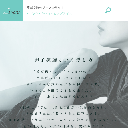
不妊予防のポータルサイト
Poppins i-ce
（ポピンズアイス）
卵子凍結という愛し方
「婚期逃すよ」「いつ産むの？」
「仕事ばっかりしてていいの？」
時々、そんな声が私たちを押しつぶす。
いまは目の前のことを頑張りたい。
でも、未来の私はどうだろう？
現代の日本では、6組に1組が不妊治療を受け、
その成功率は年齢とともに低下します。
卵子凍結という選択肢が、女性の可能性を広げられたら。
いまの自分も、未来の自分も、愛せるように。