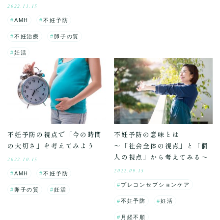
2022.11.15
AMH
不妊予防
不妊治療
卵子の質
妊活
不妊予防の視点で「今の時間
不妊予防の意味とは
の大切さ」を考えてみよう
～「社会全体の視点」と「個
人の視点」から考えてみる～
2022.10.15
2022.09.15
AMH
不妊予防
プレコンセプションケア
卵子の質
妊活
不妊予防
妊活
月経不順