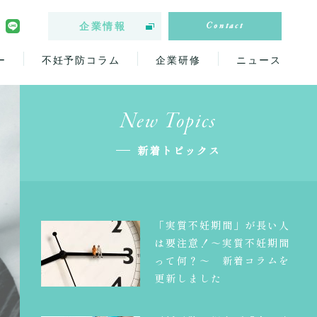
Contact
企業情報
ー
不妊予防コラム
企業研修
ニュース
New Topics
新着トピックス
「実質不妊期間」が長い人
は要注意！～実質不妊期間
って何？～ 新着コラムを
更新しました