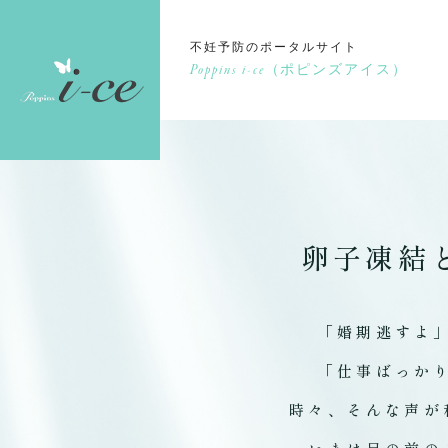
不妊予防のポータルサイト
Poppins i-ce
（ポピンズアイス）
卵子凍結
「婚期逃すよ
「仕事ばっか
時々、そんな声が