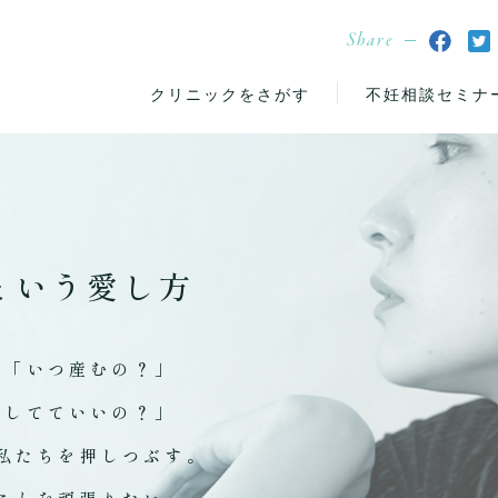
Share
クリニックをさがす
不妊相談セミナ
という愛し方
」「いつ産むの？」
りしてていいの？」
私たちを押しつぶす。