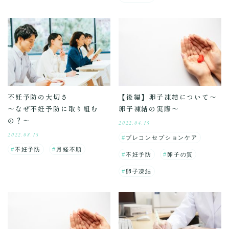
不妊予防の大切さ
【後編】卵子凍結について～
～なぜ不妊予防に取り組む
卵子凍結の実際～
の？～
2022.04.15
2022.08.15
プレコンセプションケア
不妊予防
月経不順
不妊予防
卵子の質
卵子凍結