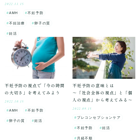
2022.11.15
AMH
不妊予防
不妊治療
卵子の質
妊活
不妊予防の視点で「今の時間
不妊予防の意味とは
の大切さ」を考えてみよう
～「社会全体の視点」と「個
人の視点」から考えてみる～
2022.10.15
2022.09.15
AMH
不妊予防
プレコンセプションケア
卵子の質
妊活
不妊予防
妊活
月経不順