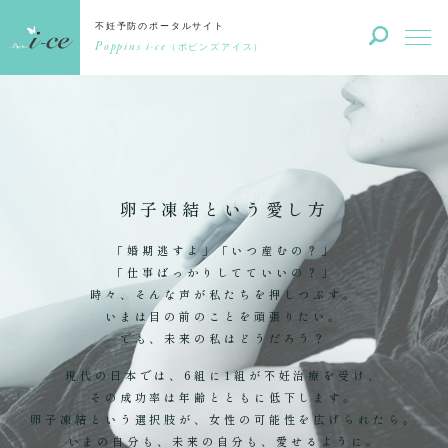
不妊予防のポータルサイト
Poppins i-ce
（ポピンズアイス）
卵子凍結という愛し方
「婚期逃すよ」「いつ産むの？」
「仕事ばっかりしてていいの？」
時々、そんな声が私たちを押しつぶす。
いまは目の前のことを頑張りたい。
でも、未来の私はどうだろう？
現代の日本では、6組に1組が不妊治療を受け、
その成功率は年齢とともに低下します。
卵子凍結という選択肢が、女性の可能性を広げられたら。
いまの自分も、未来の自分も、愛せるように。