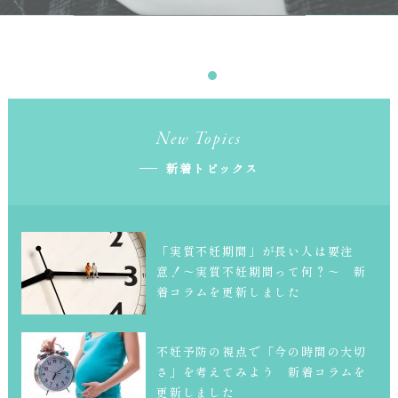
New Topics
新着トピックス
「実質不妊期間」が長い人は要注
意！～実質不妊期間って何？～ 新
着コラムを更新しました
不妊予防の視点で「今の時間の大切
さ」を考えてみよう 新着コラムを
更新しました