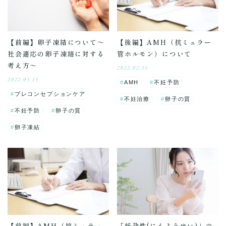
【前編】卵子凍結について～
【後編】AMH（抗ミュラー
社会適応の卵子凍結に対する
管ホルモン）について
考え方～
2022.02.15
2022.03.15
AMH
不妊予防
プレコンセプションケア
不妊治療
卵子の質
不妊予防
卵子の質
卵子凍結
【前編】AMH（抗ミュラー
「妊孕性(にんようせい)」の