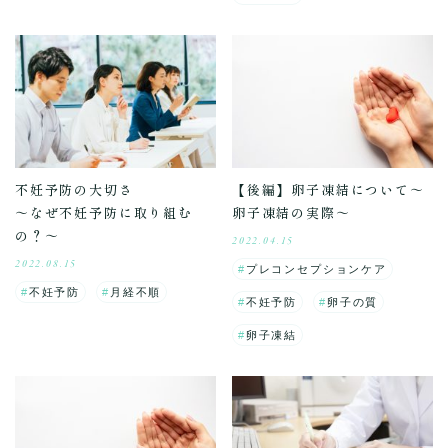
不妊予防の大切さ
【後編】卵子凍結について～
～なぜ不妊予防に取り組む
卵子凍結の実際～
の？～
2022.04.15
2022.08.15
プレコンセプションケア
不妊予防
月経不順
不妊予防
卵子の質
卵子凍結