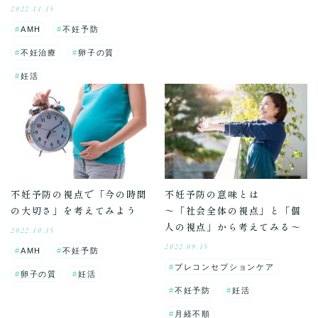
2022.11.15
AMH
不妊予防
不妊治療
卵子の質
妊活
不妊予防の視点で「今の時間
不妊予防の意味とは
の大切さ」を考えてみよう
～「社会全体の視点」と「個
人の視点」から考えてみる～
2022.10.15
2022.09.15
AMH
不妊予防
プレコンセプションケア
卵子の質
妊活
不妊予防
妊活
月経不順