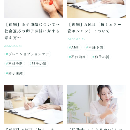
【前編】卵子凍結について～
【後編】AMH（抗ミュラー
社会適応の卵子凍結に対する
管ホルモン）について
考え方～
2022.02.15
2022.03.15
AMH
不妊予防
プレコンセプションケア
不妊治療
卵子の質
不妊予防
卵子の質
卵子凍結
【前編】AMH（抗ミュラー
「妊孕性(にんようせい)」の