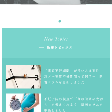
New Topics
新着トピックス
「実質不妊期間」が長い人は要注
意！～実質不妊期間って何？～ 新
着コラムを更新しました
不妊予防の視点で「今の時間の大切
さ」を考えてみよう 新着コラムを
更新しました