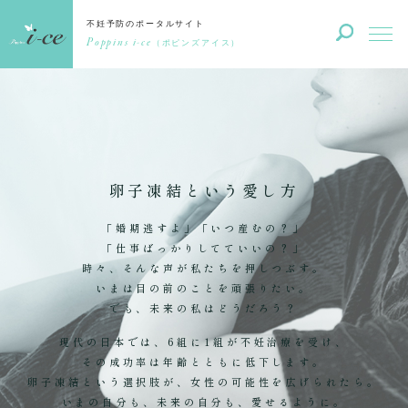
不妊予防のポータルサイト
Poppins i-ce
（ポピンズアイス）
卵子凍結という愛し方
「婚期逃すよ」「いつ産むの？」
「仕事ばっかりしてていいの？」
時々、そんな声が私たちを押しつぶす。
いまは目の前のことを頑張りたい。
でも、未来の私はどうだろう？
現代の日本では、6組に1組が不妊治療を受け、
その成功率は年齢とともに低下します。
卵子凍結という選択肢が、女性の可能性を広げられたら。
いまの自分も、未来の自分も、愛せるように。