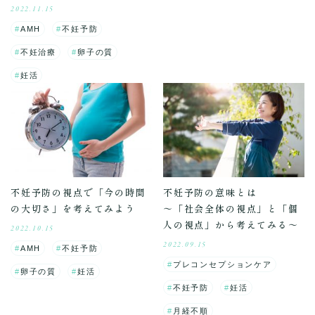
2022.11.15
AMH
不妊予防
不妊治療
卵子の質
妊活
不妊予防の視点で「今の時間
不妊予防の意味とは
の大切さ」を考えてみよう
～「社会全体の視点」と「個
人の視点」から考えてみる～
2022.10.15
2022.09.15
AMH
不妊予防
プレコンセプションケア
卵子の質
妊活
不妊予防
妊活
月経不順