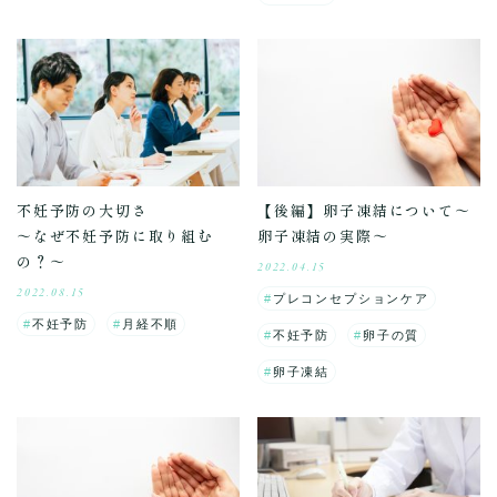
不妊予防の大切さ
【後編】卵子凍結について～
～なぜ不妊予防に取り組む
卵子凍結の実際～
の？～
2022.04.15
2022.08.15
プレコンセプションケア
不妊予防
月経不順
不妊予防
卵子の質
卵子凍結