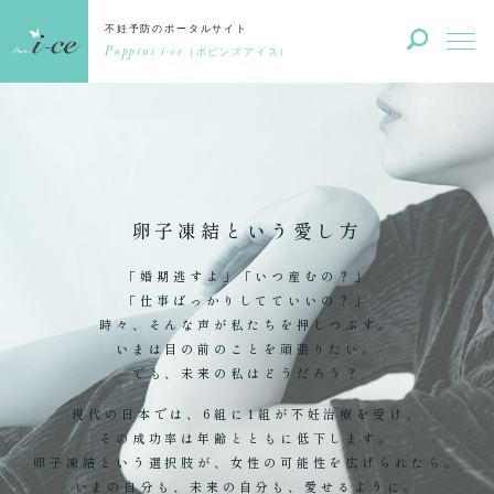
不妊予防のポータルサイト
Poppins i-ce
（ポピンズアイス）
卵子凍結という愛し方
「婚期逃すよ」「いつ産むの？」
「仕事ばっかりしてていいの？」
時々、そんな声が私たちを押しつぶす。
いまは目の前のことを頑張りたい。
でも、未来の私はどうだろう？
現代の日本では、6組に1組が不妊治療を受け、
その成功率は年齢とともに低下します。
卵子凍結という選択肢が、女性の可能性を広げられたら。
いまの自分も、未来の自分も、愛せるように。