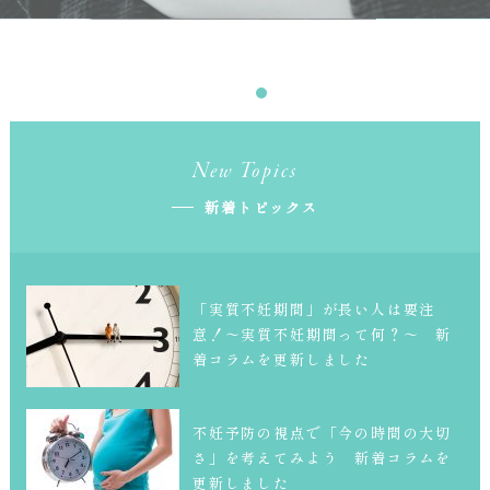
New Topics
新着トピックス
「実質不妊期間」が長い人は要注
意！～実質不妊期間って何？～ 新
着コラムを更新しました
不妊予防の視点で「今の時間の大切
さ」を考えてみよう 新着コラムを
更新しました