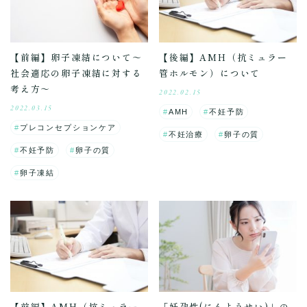
【前編】卵子凍結について～
【後編】AMH（抗ミュラー
社会適応の卵子凍結に対する
管ホルモン）について
考え方～
2022.02.15
2022.03.15
AMH
不妊予防
プレコンセプションケア
不妊治療
卵子の質
不妊予防
卵子の質
卵子凍結
【前編】AMH（抗ミュラー
「妊孕性(にんようせい)」の