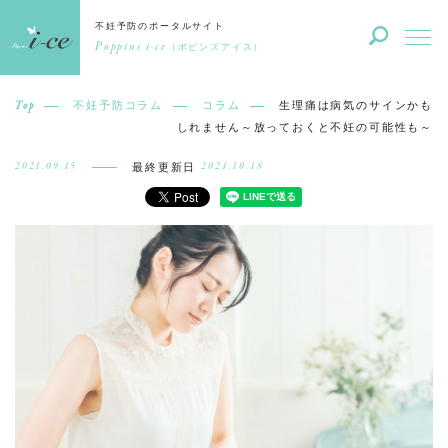
不妊予防のポータルサイト
Poppins i-ce
（ポピンズアイス）
Top
不妊予防コラム
コラム
生理痛は病気のサインかも
しれません～放っておくと不妊の可能性も～
2021.09.15
2021.10.18
最終更新日