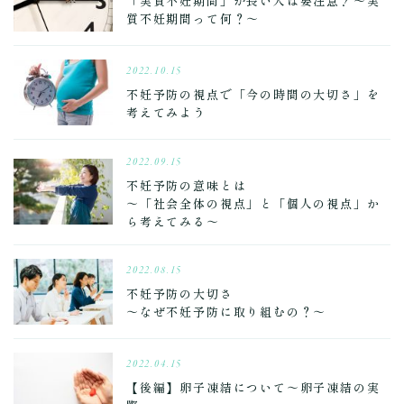
「実質不妊期間」が長い人は要注意！～実
質不妊期間って何？～
2022.10.15
不妊予防の視点で「今の時間の大切さ」を
考えてみよう
2022.09.15
不妊予防の意味とは
～「社会全体の視点」と「個人の視点」か
ら考えてみる～
2022.08.15
不妊予防の大切さ
～なぜ不妊予防に取り組むの？～
2022.04.15
【後編】卵子凍結について～卵子凍結の実