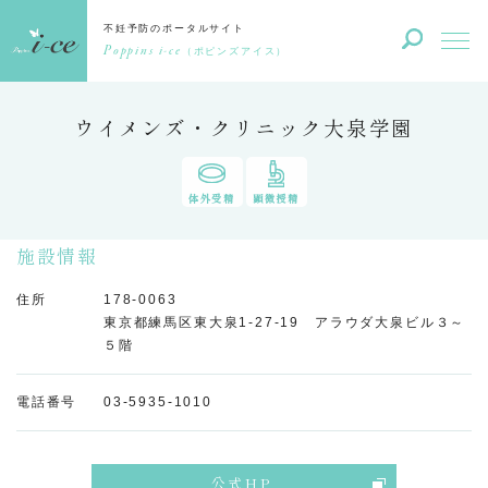
不妊予防のポータルサイト
Poppins i-ce
（ポピンズアイス）
ウイメンズ・クリニック大泉学園
体外受精
顕微授精
施設情報
住所
178-0063
東京都練馬区東大泉1-27-19 アラウダ大泉ビル３～
５階
電話番号
03-5935-1010
公式HP