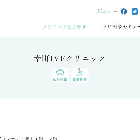
Share
クリニックをさがす
不妊相談セミナ
幸町IVFクリニック
体外受精
顕微授精
17コンテント府中１階、２階