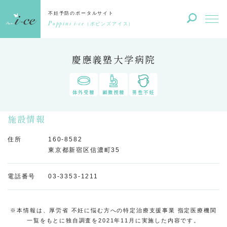
不妊予防のポータルサイト
Poppins i-ce
（ポピンズアイス）
慶應義塾大学病院
体外受精
顕微授精
男性不妊
施設情報
住所
160-8582
東京都新宿区信濃町35
電話番号
03-3353-1211
※本情報は、厚労省 不妊に悩む方への特定治療支援事業 指定医療機関
一覧をもとに独自調査を2021年11月に実施した内容です。