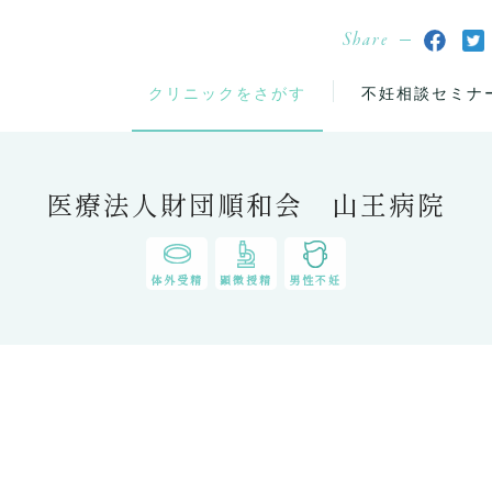
Share
クリニックをさがす
不妊相談セミナ
医療法人財団順和会 山王病院
体外受精
顕微授精
男性不妊