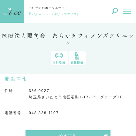
不妊予防のポータルサイト
Poppins i-ce
（ポピンズアイス）
医療法人陽向会 あらかきウィメンズクリニッ
ク
体外受精
顕微授精
施設情報
住所
336-0027
埼玉県さいたま市南区沼影1-17-15 グラーズ1F
電話番号
048-838-1107
公式HP