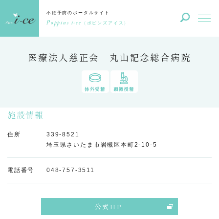
不妊予防のポータルサイト
Poppins i-ce
（ポピンズアイス）
医療法人慈正会 丸山記念総合病院
体外受精
顕微授精
施設情報
住所
339-8521
埼玉県さいたま市岩槻区本町2-10-5
電話番号
048-757-3511
公式HP