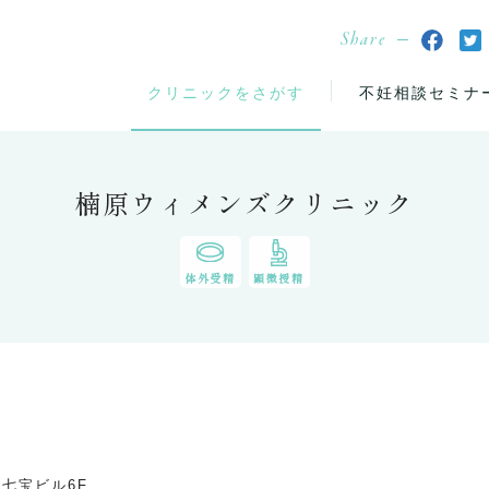
Share
クリニックをさがす
不妊相談セミナ
楠原ウィメンズクリニック
体外受精
顕微授精
座七宝ビル6F