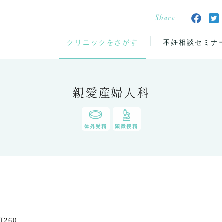
Share
クリニックをさがす
不妊相談セミナ
親愛産婦人科
体外受精
顕微授精
260