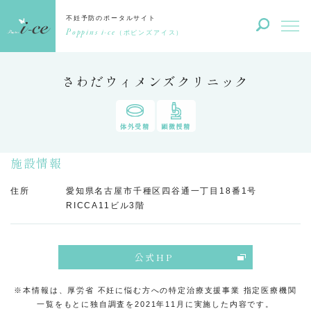
不妊予防のポータルサイト
Poppins i-ce
（ポピンズアイス）
さわだウィメンズクリニック
体外受精
顕微授精
施設情報
住所
愛知県名古屋市千種区四谷通一丁目18番1号
RICCA11ビル3階
公式HP
※本情報は、厚労省 不妊に悩む方への特定治療支援事業 指定医療機関
一覧をもとに独自調査を2021年11月に実施した内容です。