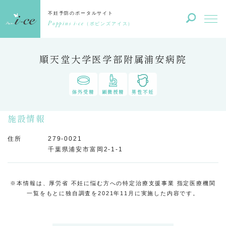
不妊予防のポータルサイト
Poppins i-ce
（ポピンズアイス）
順天堂大学医学部附属浦安病院
体外受精
顕微授精
男性不妊
施設情報
住所
279-0021
千葉県浦安市富岡2-1-1
※本情報は、厚労省 不妊に悩む方への特定治療支援事業 指定医療機関
一覧をもとに独自調査を2021年11月に実施した内容です。